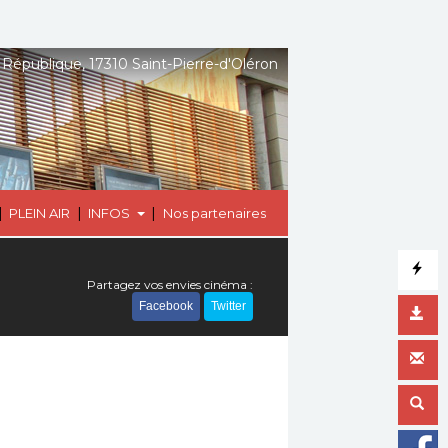
 République, 17310 Saint-Pierre-d'Oléron
|
|
|
PLEIN AIR
INFOS
Nos partenaires
Partagez vos envies cinéma :
Facebook
Twitter