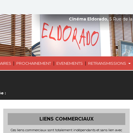
Cinéma Eldorado,
5 Rue de la
|
|
|
AIRES
PROCHAINEMENT
EVENEMENTS
RETRANSMISSIONS
e :
LIENS COMMERCIAUX
Ces liens commerciaux sont totalement indépendants et sans lien avec