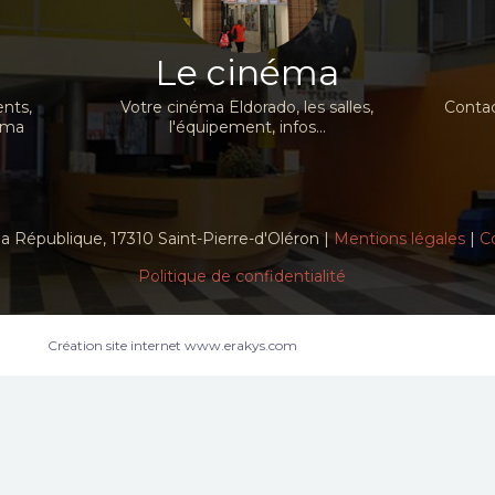
Le cinéma
nts,
Votre cinéma Eldorado, les salles,
Contac
néma
l'équipement, infos...
a République, 17310 Saint-Pierre-d'Oléron |
Mentions légales
|
C
Politique de confidentialité
Création site internet www.erakys.com