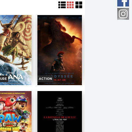
URE
ACTION
NA, LA LÉGENDE
L'ODYSSÉE
BOUT DU MONDE
Horaires et Infos
oraires et Infos
Bande-annonce
ande-annonce
Réservation
Réservation