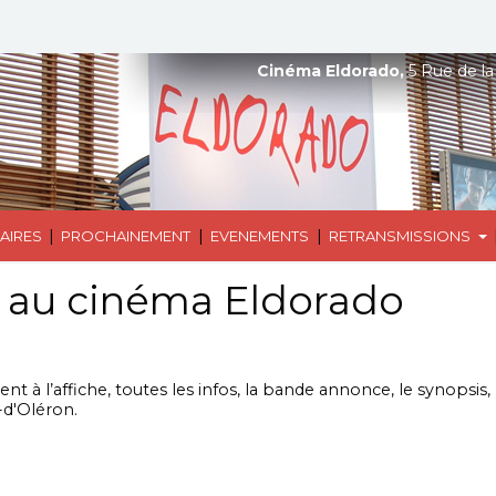
Cinéma Eldorado,
5 Rue de la
|
|
|
AIRES
PROCHAINEMENT
EVENEMENTS
RETRANSMISSIONS
 au cinéma Eldorado
 à l’affiche, toutes les infos, la bande annonce, le synopsis, la
-d'Oléron.