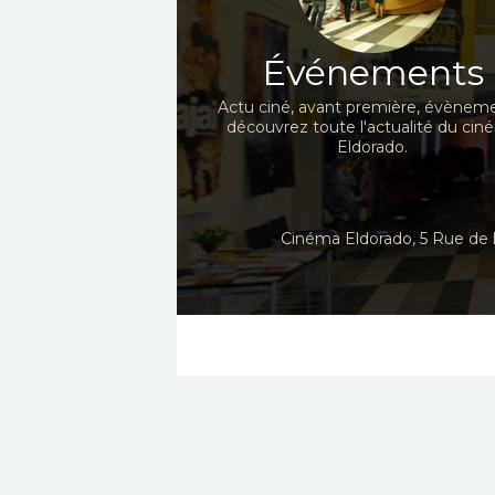
Événements
Actu ciné, avant première, évèneme
découvrez toute l'actualité du ci
Eldorado.
Cinéma Eldorado, 5 Rue de l