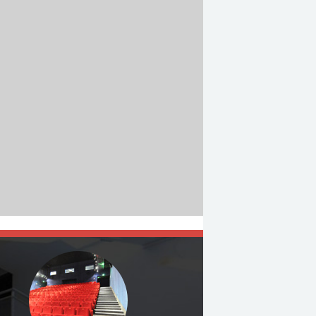
Réservation
Réservation
TOUT PUBLIC
TOUT PUBLIC
En salle le
: 04/09/2026
rd’hui, en 2025, une
Date de sortie:
24/10/2019
aine de personnes
s d’une même famille
nent qu’ils vont...
isation :
Cédric
h...
rs :
Suzanne Lindon,
m...
le le
: 27/08/2026
e sortie:
22/05/2025