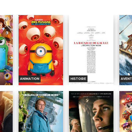
ANIMATION
HISTOIRE
AVENT
Y 5
DES MINIONS ET DES
LA BATAILLE DE
VAIA
MONSTRES
GAULLE - PARTIE 2 :
DU 
J'ÉCRIS TON NOM
nfos
Horaires et Infos
H
Horaires et Infos
nce
Bande-annonce
B
Bande-annonce
on
Réservation
Réservation