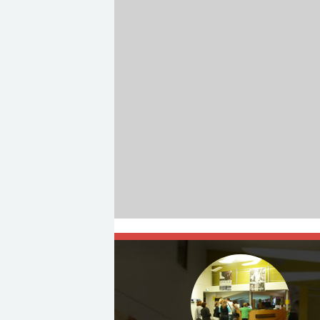
Réservation
Réservati
Date de sortie:
09
TOUT PUBLIC
TOUT PUBL
Toute la brigade de
Les Hillcrist,
gendarmerie de Charnay-
propriétaires terrie
Lès-Mâcon (71) se prépare à
leur environ
l’annuelle Grande Fête...
transform
Réalisation :
François
l'installation...
Prévôt-leygonie,...
Réalisation :
Acteurs :
Arnaud Ducret,
Hitchcock...
Alice...
Acteurs :
C. V. 
Helen Haye,...
En salle le
: 22/08/2026
Date de sortie:
05/08/2026
En salle le
: 22/08/
Date de sortie:
02