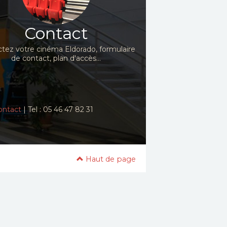
Contact
tez votre cinéma Eldorado, formulaire
de contact, plan d'accès...
ontact
| Tel : 05 46 47 82 31
Haut de page