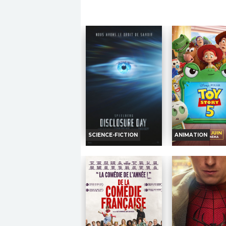
SCIENCE-FICTION
ANIMATION
DISCLOSURE DAY
TOY STOR
Horaires et Infos
Horaires et I
Bande-annonce
Bande-anno
Réservation
Réservati