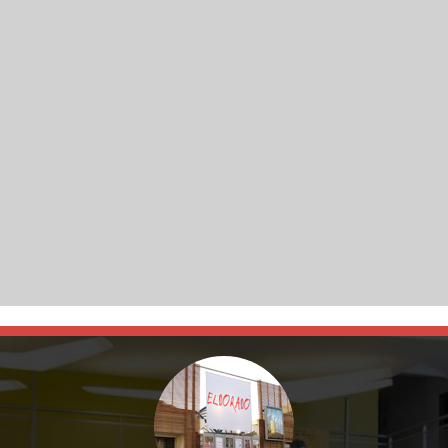
on
Réservation
/09/1976
Réservation
IC
TOUT PUBLIC
TOUT PUBLIC
 riches
Après avoir volé un collier,
ns voient
Un oisillon se lance dans les
un jeune voyou, Walter, et
Aujou
nement
airs. Un petit chiot découvre
sa complice, Francesca, se
trent
é par
la matière. Un enfant
mêlent...
issue
savoure une soupe...
appren
Alfred
Réalisation :
Adrián Jaffé,...
Réal
Réalisation :
Giuseppe De
Klapisc
Santis...
France,
Acteu
Acteurs :
Doris Dowling,
En salle le
: 23/08/2026
Abraha
Silvana...
Date de sortie:
08/07/2026
2026
En sal
En salle le
: 26/08/2026
/04/2025
Date d
Date de sortie:
12/04/2026