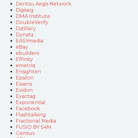
Dentsu Aegis Network
Digiseg
DMA Institute
DoubleVerify
Dstillery
Dynata
EASYmedia
eBay
ebuilders
Effinity
emetriq
Ensighten
Epsilon
Essens
Evidon
Exactag
Exponential
Facebook
Flashtalking
Fractional Media
FUSIO BY S4M
Gemius