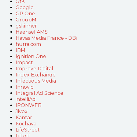
GfK
Google
GP One
GroupM
gskinner
Haensel AMS
Havas Media France - DBi
hurra.com
IBM
Ignition One
Impact
Improve Digital
Index Exchange
Infectious Media
Innovid
Integral Ad Science
intelliAd
IPONWEB
Jivox
Kantar
Kochava
LifeStreet
Liftoff