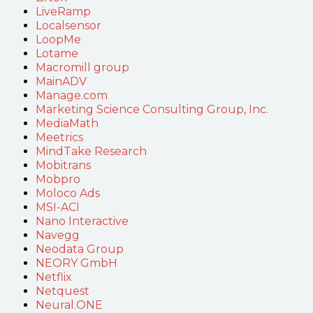
LiveRamp
Localsensor
LoopMe
Lotame
Macromill group
MainADV
Manage.com
Marketing Science Consulting Group, Inc.
MediaMath
Meetrics
MindTake Research
Mobitrans
Mobpro
Moloco Ads
MSI-ACI
Nano Interactive
Navegg
Neodata Group
NEORY GmbH
Netflix
Netquest
Neural.ONE