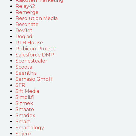
Rakuten Marketing
Relay42
Remerge
Resolution Media
Resonate
RevJet
Roq.ad
RTB House
Rubicon Project
Salesforce DMP
Scenestealer
Scoota
Seenthis
Semasio GmbH
SFR
Sift Media
Simpli.fi
Sizmek
Smaato
Smadex
Smart
Smartology
Sojern