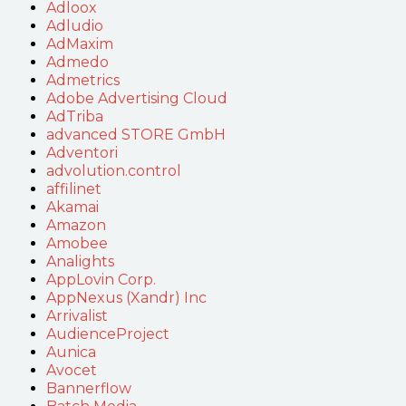
Adloox
Adludio
AdMaxim
Admedo
Admetrics
Adobe Advertising Cloud
AdTriba
advanced STORE GmbH
Adventori
advolution.control
affilinet
Akamai
Amazon
Amobee
Analights
AppLovin Corp.
AppNexus (Xandr) Inc
Arrivalist
AudienceProject
Aunica
Avocet
Bannerflow