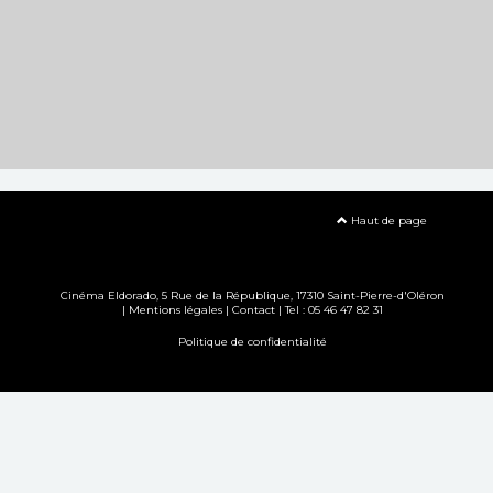
Haut de page
Cinéma Eldorado, 5 Rue de la République, 17310 Saint-Pierre-d'Oléron
|
Mentions légales
|
Contact
| Tel : 05 46 47 82 31
Politique de confidentialité
Création site internet www.erakys.com