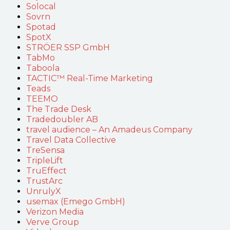
Solocal
Sovrn
Spotad
SpotX
STRÖER SSP GmbH
TabMo
Taboola
TACTIC™ Real-Time Marketing
Teads
TEEMO
The Trade Desk
Tradedoubler AB
travel audience – An Amadeus Company
Travel Data Collective
TreSensa
TripleLift
TruEffect
TrustArc
UnrulyX
usemax (Emego GmbH)
Verizon Media
Verve Group