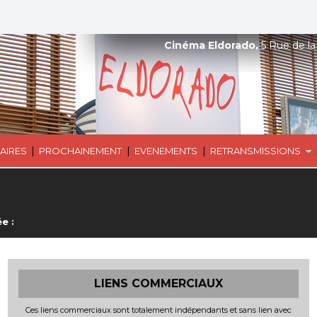
Cinéma Eldorado,
5 Rue de la
|
|
|
AIRES
PROCHAINEMENT
EVENEMENTS
RETRANSMISSIONS
e :
LIENS COMMERCIAUX
Ces liens commerciaux sont totalement indépendants et sans lien avec