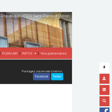
 République, 17310 Saint-Pierre-d'Oléron
|
|
|
PLEIN AIR
INFOS
Nos partenaires
Partagez vos envies cinéma :
Facebook
Twitter