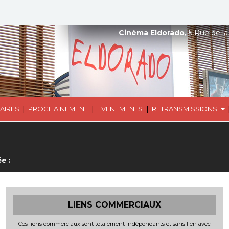
Cinéma Eldorado,
5 Rue de la
|
|
|
AIRES
PROCHAINEMENT
EVENEMENTS
RETRANSMISSIONS
e :
LIENS COMMERCIAUX
Ces liens commerciaux sont totalement indépendants et sans lien avec