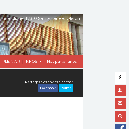
 République, 17310 Saint-Pierre-d'Oléron
|
|
|
PLEIN AIR
INFOS
Nos partenaires
Partagez vos envies cinéma :
Facebook
Twitter