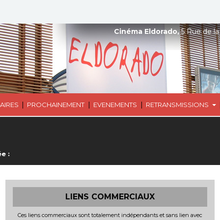
Cinéma Eldorado,
5 Rue de la
|
|
|
AIRES
PROCHAINEMENT
EVENEMENTS
RETRANSMISSIONS
e :
LIENS COMMERCIAUX
Ces liens commerciaux sont totalement indépendants et sans lien avec