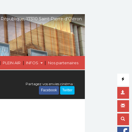
 République, 17310 Saint-Pierre-d'Oléron
|
|
|
PLEIN AIR
INFOS
Nos partenaires
Partagez vos envies cinéma :
Facebook
Twitter