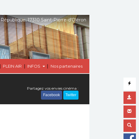
 République, 17310 Saint-Pierre-d'Oléron
|
|
|
PLEIN AIR
INFOS
Nos partenaires
Partagez vos envies cinéma :
Facebook
Twitter