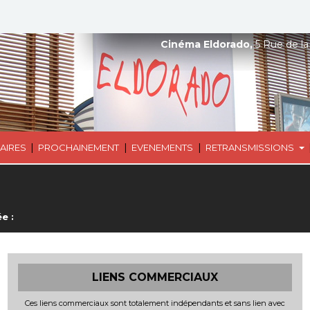
Cinéma Eldorado,
5 Rue de la
|
|
|
AIRES
PROCHAINEMENT
EVENEMENTS
RETRANSMISSIONS
e :
LIENS COMMERCIAUX
Ces liens commerciaux sont totalement indépendants et sans lien avec