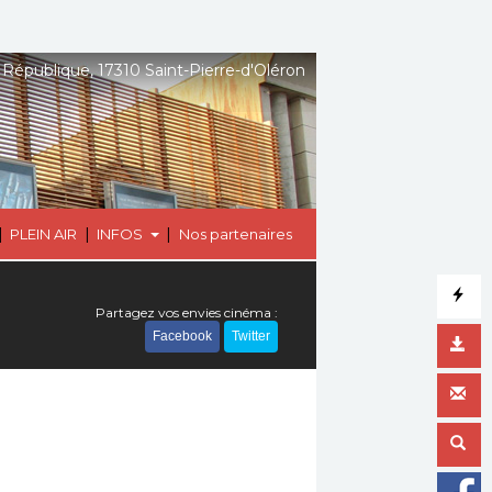
 République, 17310 Saint-Pierre-d'Oléron
|
|
|
PLEIN AIR
INFOS
Nos partenaires
Partagez vos envies cinéma :
Facebook
Twitter