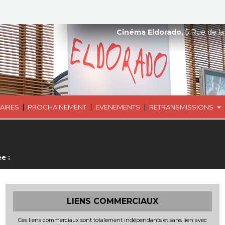
Cinéma Eldorado,
5 Rue de la
|
|
|
AIRES
PROCHAINEMENT
EVENEMENTS
RETRANSMISSIONS
e :
LIENS COMMERCIAUX
Ces liens commerciaux sont totalement indépendants et sans lien avec