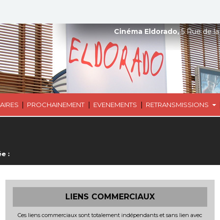
Cinéma Eldorado,
5 Rue de la
|
|
|
AIRES
PROCHAINEMENT
EVENEMENTS
RETRANSMISSIONS
e :
LIENS COMMERCIAUX
Ces liens commerciaux sont totalement indépendants et sans lien avec