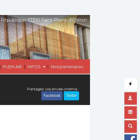
 République, 17310 Saint-Pierre-d'Oléron
|
|
|
PLEIN AIR
INFOS
Nos partenaires
Partagez vos envies cinéma :
Facebook
Twitter