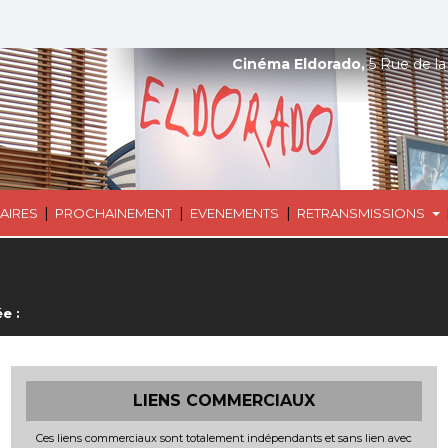
Cinéma Eldorado,
5 Rue de la
|
|
|
AIRES
PROCHAINEMENT
EVENEMENTS
RETRANSMISSIONS
e :
LIENS COMMERCIAUX
Ces liens commerciaux sont totalement indépendants et sans lien avec