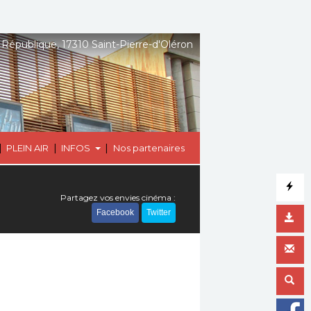
 République, 17310 Saint-Pierre-d'Oléron
|
|
|
PLEIN AIR
INFOS
Nos partenaires
Partagez vos envies cinéma :
Facebook
Twitter