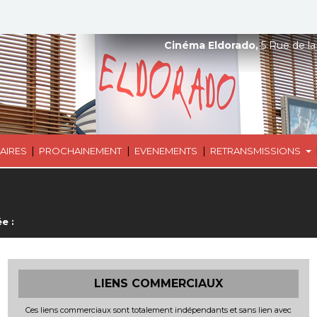
Cinéma Eldorado,
5 Rue de la
|
|
|
AIRES
PROCHAINEMENT
EVENEMENTS
RETRANSMISSIONS
e :
LIENS COMMERCIAUX
Ces liens commerciaux sont totalement indépendants et sans lien avec