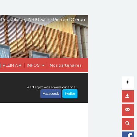
 République, 17310 Saint-Pierre-d'Oléron
|
|
|
PLEIN AIR
INFOS
Nos partenaires
Partagez vos envies cinéma :
Facebook
Twitter